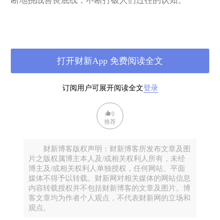
断地挑战善良底线，不断打破人们过往的认知。
在未来一段并不会短的经济恢复期，需要民众彼此爱
心的恢复，减少道德沦丧事件冲击，那么恢复民间公
打开财新App 免费阅读全文
益组织活动，让社会有可信服的好榜样可学习，就变
得又现实又紧迫了。
订阅用户可展开阅读全文
登录
中国历年彩票
（含分类）销售变化情况
0
（以下图
推荐
表数据来自财政部）
财新博客版权声明：财新博客所发布文章及图
片之版权属博主本人及/或相关权利人所有，未经
博主及/或相关权利人单独授权，任何网站、平面
媒体不得予以转载。财新网对相关媒体的网站信息
内容转载授权并不包括财新博客的文章及图片。博
客文章均为作者个人观点，不代表财新网的立场和
观点。