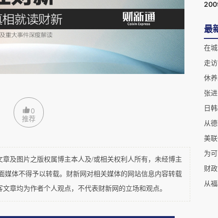
20
最
在城
长期以来经济增长方式都是以银行资金为主进入
走访
去配置资源，造成了现在企业、居民和地方政府的
休养
张进
或无量”资本金，又加强杠杠发展过来的，商品市
日韩
以创造经济奇迹的。
0
推荐
美联
为可
及图片之版权属博主本人及/或相关权利人所有，未经博主
财政
源都发生了转变，那么初期还可以依赖所谓技术
平面媒体不得予以转载。财新网对相关媒体的网站信息内容转载
从福
这是不可持续的，因为技术进步如果你是跟随者，
客文章均为作者个人观点，不代表财新网的立场和观点。
（供应链），一旦供应链出现阻断你，那么你之前