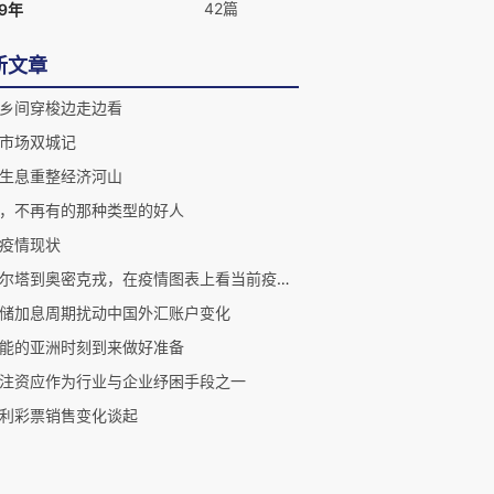
42篇
09年
新文章
乡间穿梭边走边看
市场双城记
生息重整经济河山
，不再有的那种类型的好人
疫情现状
从德尔塔到奥密克戎，在疫情图表上看当前疫情的特征
储加息周期扰动中国外汇账户变化
能的亚洲时刻到来做好准备
注资应作为行业与企业纾困手段之一
利彩票销售变化谈起