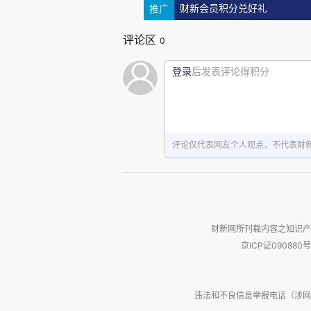
投资将流失；如果你是创新一方
推广
财新会员积分兑好礼
的。所以说经济转型现在到了资金
评论区
0
登录
后发表评论得积分
如果现在是以资本市场为主
居民部门提供资金循环，那么现
评论仅代表网友个人观点，不代表财
而是给予资本金，去发展、去承担
财新网所刊载内容之知识产
在我们这里一旦决定经济转
京ICP证090880号
要解决银行资金出路的问题，那
投），这样全社会经济发展就不
违法和不良信息举报电话（涉网络暴力有