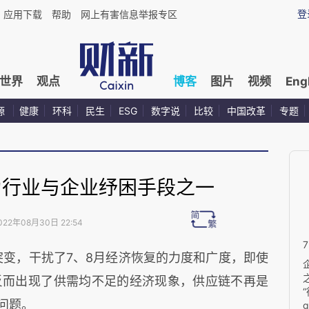
登
应用下载
帮助
网上有害信息举报专区
世界
观点
博客
图片
视频
Eng
源
健康
环科
民生
ESG
数字说
比较
中国改革
专题
为行业与企业纾困手段之一
022年08月30日 22:54
，干扰了7、8月经济恢复的力度和广度，即使
反而出现了供需均不足的经济现象，供应链不再是
问题。
g