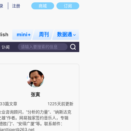
录
注册
商城
订阅
lish
mini+
周刊
数据通
讣闻
张寅
733篇文章
1225天前更新
企业咨询顾问，“分析的力量”、“纳斯达克
之雄”作者。网易独家签约音乐人，专辑
“德胜门“、“安得广厦”等。联系邮件：
ianttiger@263.net