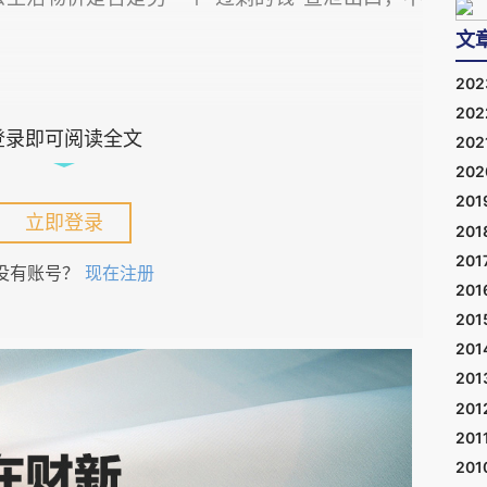
文
20
20
登录即可阅读全文
202
让人意外，但是面临到底“保谁”的选择，则是
20
201
直面人民币汇率、股市和房地产三者市场取舍困
立即登录
201
201
没有账号？
现在注册
201
201
201
一个老话题了，但是大多都是从产业升级角度去
201
201
方式的转型。目前企业和地方政府困局，其实最大
201
级的问题了，而是投资方式没有转变问题，简单地
201