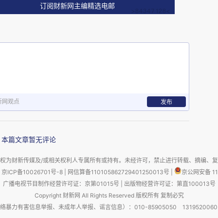
，那么技术风险（研发），是不可能通过贷款解决
订阅财新网主编精选电邮
投入方式转型期了。
，而不是以信贷市场为主，给企业、地方政府和
在就不存在惜贷问题，资本市场不会培养高杠杆，
新网观点
发布
风险。
本篇文章暂无评论
权为财新传媒及/或相关权利人专属所有或持有。未经许可，禁止进行转载、摘编、
型是以资本市场为主要资金供给方，当然也一定
京ICP备10026701号-8
|
网信算备110105862729401250013号
|
京公网安备 11
广播电视节目制作经营许可证：京第01015号
|
出版物经营许可证：第直100013号
么就是银行是可以动用资金进入资本市场（包括创
Copyright 财新网 All Rights Reserved 版权所有 复制必究
会采取之前那种，高杠杆率，全贷款发展模式，尤
害信息举报、未成年人举报、谣言信息）：010-85905050 13195200605 举报邮