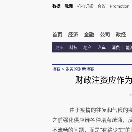
数据
我闻
机构订阅
会议
Promotion
首页
经济
金融
公司
政经
更多
科技
地产
汽车
消费
能
博客
>
张寅的财新博客
财政注资应作
2
由于疫情的往复和气候的突变
之前强化供应链各种堵点疏通，
不流畅的问题，而是“有路少车”的