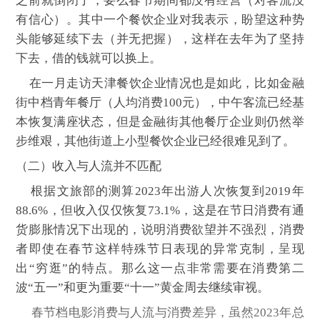
之前就倒闭了，要么春节期间都没有经营（对客流没
有信心）。其中一个餐饮企业对我表示，盼望这种势
头能够延续下去（并无把握），这样在去年为了坚持
下去，借的钱就可以换上。
在一月走访天津餐饮企业情况也是如此，比如金融
街中档青年餐厅（人均消费100元），中午客流已经基
本恢复满座状态，但是金融街其他餐厅企业则仍然举
步维艰，其他街道上小型餐饮企业已经很难见到了。
（二）收入与人流并不匹配
根据文旅部的测算2023年出游人次恢复到2019年
88.6%，但收入仅仅恢复73.1%，这是在节日消费有通
货膨胀情况下出现的，说明消费欲望并不强烈，消费
者即使在春节这样特殊节日表现的异常克制，呈现
出“穷逛”的特点。那么这一点非常需要在消费第二
波“五一”和更为重要“十一”黄金周去继续审视。
春节档电影消费与人流与消费差异，虽然2023年总