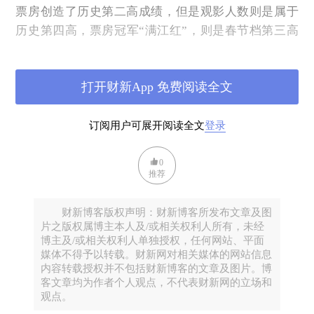
票房创造了历史第二高成绩，但是观影人数则是属于
历史第四高，票房冠军“满江红”，则是春节档第三高
票房影片。2023年平均票价属于第二高，但是Imax屏
幕所占比例则是历史最高不容忽视。新增营业影院低
打开财新App 免费阅读全文
于退出市场影院数量，但是新增影院的银幕数则高于
退出市场银幕数。
订阅用户可展开阅读全文
登录
（三）流量和消费场景集中
从高速公路情况看，只有江苏和浙江（某些干路）
0
出现了历史流量新高。旅游创了历史记录比较明确只
推荐
有海南和云南，需要特别指出的是，海南旅游不但人
数创了历史新高，而且收入增长率大大超过了人数增
财新博客版权声明：财新博客所发布文章及图
片之版权属博主本人及/或相关权利人所有，未经
长率。海南价格（餐饮和住宿）投诉近日层出不穷，
博主及/或相关权利人单独授权，任何网站、平面
也佐证了海南旅游“异常”的兴旺。而云南旅游人数增
媒体不得予以转载。财新网对相关媒体的网站信息
长率与旅游收入增长率大体相当，但投诉率大大低于
内容转载授权并不包括财新博客的文章及图片。博
客文章均为作者个人观点，不代表财新网的立场和
海南。海南和云南历史性记录性地恢复其实2023年元
观点。
旦就开始了。值得注意的是目前各地旅行社门店恢复